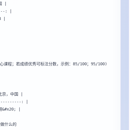
 |

--: |

|

课程；若成绩优秀可标注分数，示例：85/100；95/100)

 北京，中国 |

---------: |

#x20; |
