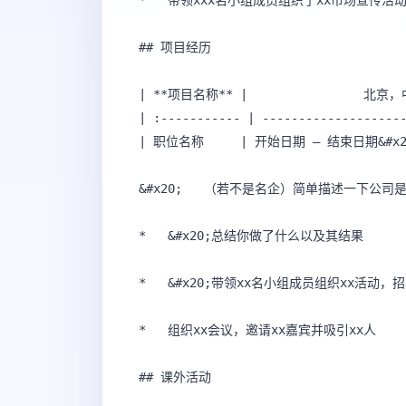
*   带领xxx名小组成员组织了xx市场宣传活动
## 项目经历

| **项目名称** |                北京，
| :----------- | --------------------
| 职位名称     | 开始日期 – 结束日期&#x20
&#x20; 	 （若不是名企）简单描述一下公司是做什么的

*   &#x20;总结你做了什么以及其结果 

*   &#x20;带领xx名小组成员组织xx活动，招
*   组织xx会议，邀请xx嘉宾并吸引xx人 

## 课外活动
