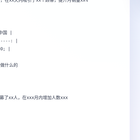
，在xx天内吸引了xx个顾客，提升月销量xx%

中国 |

----: |

; |

募了xx人，在xxx月内增加人数xxx 
