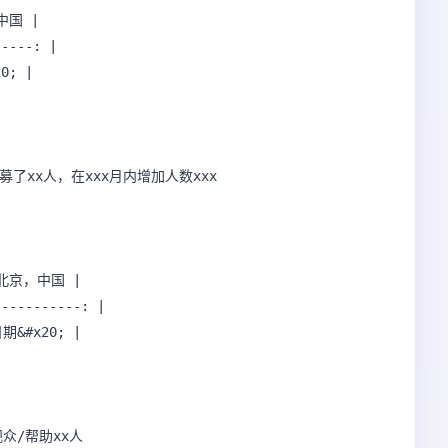
中国 |

----: |

; |

募了xx人，在xxx月内增加人数xxx 

 北京，中国 |

----------: |

&#x20; |

众/帮助xx人 
