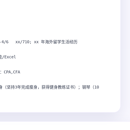
T-4/6   xx/710; xx 年海外留学生活经历

xcel 

PA,CFA 

：健身（坚持3年完成瘦身，获得健身教练证书）；钢琴（10