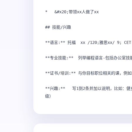
*   &#x20;带领xx人做了xx 

## 技能/兴趣

**语言:** 托福  xx /120;雅思xx/ 9; CE
**专业技能:**  列举编程语言-包括办公室技能/E
**证书/培训:** 与你目标职位相关的课，例如：C
**兴趣:**   写1到2条并加以说明，比如
级） 