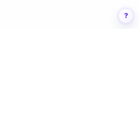
?
相关资源
帮助
简历模板广场
帮助中心
Markdown基础教程
Markdown 简历教程
更新日志
定价
联系我们
友情链接
h5-dooring
mdnice