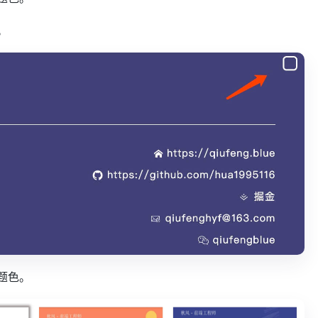
。
题色。