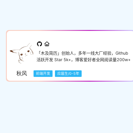
「木及简历」创始人，多年一线大厂经验，Github
活跃开发 Star 5k+，博客爱好者全网阅读量200w+
秋风
前端开发
应届生/0-5年